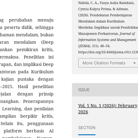
Nabila, C. A., Fasya Aulia Ramdani,
Cyntia Kalyca Prima, & Adman.
(2026). Pendekatan Pembelajaran
ng perubahan menuju
Mendalam dalam Kurikulum
a peserta didik, sehingga
Merdeka: Implikasi untuk Pendidika
Manajemen Perkantoran.
Journal of
ahaman mendalam, bukan
Information Systems and Management
jaran mendalam (Deep
(JISMA)
,
5
(1), 48–54.
nkan pemikiran kritis,
https://doi.org/10.4444/jisma.v5i1.123
rmakna. Penelitian ini
More Citation Formats
erapan, dan implikasi Deep
antoran pada Kurikulum
kajian pustaka dengan
2025. Hasil penelitian
ISSUE
alan dengan prinsip
nangkan. Penerapannya
Vol. 5 No. 1 (2026): February
d Learning, dan penilaian
2026
pilan berpikir kritis,
l. Selain itu, penggunaan
SECTION
 platform berbasis AI