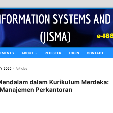
EMENTS
ABOUT
REGISTER
LOGIN
CONTACT
RY 2026
/
Articles
Mendalam dalam Kurikulum Merdeka:
n Manajemen Perkantoran