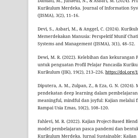
Damiati, M., Junaedi, N., & Asbari, M. (2024). 
Kurikulum Merdeka. Journal of Information S
(JISMA), 3(2), 11–16.
Devi, S., Asbari, M., & Anggel, C. (2024). Kuri
Memerdekakan Manusia: Perspektif Munif Chatib
Systems and Management (JISMA), 3(1), 48–52.
Dewi, M. R. (2022). Kelebihan dan kekurangan 
untuk penguatan Profil Pelajar Pancasila Kurik
Kurikulum (JIK), 19(2), 213–226.
https://doi.org/
Diputera, A. M., Zulpan, Z., & Eza, G. N. (2024
pendekatan deep learning dalam pembelajaran 
meaningful, mindful dan joyful: Kajian melalui 
Rampai Usia Emas, 10(2), 108–120.
Fahlevi, M. R. (2022). Kajian Project-Based Ble
model pembelajaran pasca pandemi dan bentuk
Kurikulum Merdeka. Jurnal Sustainable: Kajian 