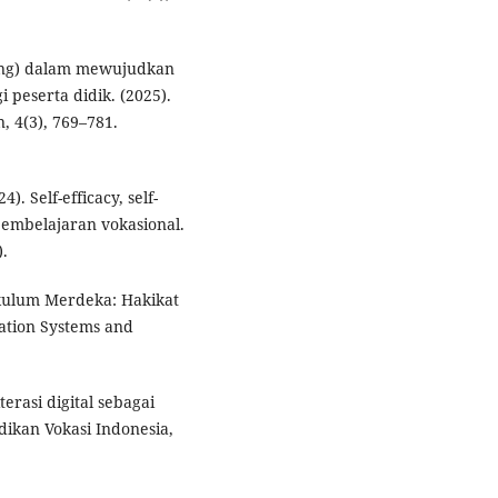
ing) dalam mewujudkan
peserta didik. (2025).
, 4(3), 769–781.
 Self-efficacy, self-
pembelajaran vokasional.
.
urikulum Merdeka: Hakikat
ation Systems and
erasi digital sebagai
dikan Vokasi Indonesia,