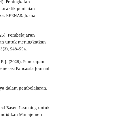
24). Peningkatan
praktik penilaian
ka. BERNAS: Jurnal
025). Pembelajaran
an untuk meningkatkan
 3(3), 548–554.
, P. J. (2025). Penerapan
enerasi Pancasila Journal
nya dalam pembelajaran.
ject Based Learning untuk
 Pendidikan Manajemen