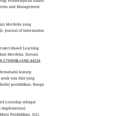
Prinsip Pembelajaran dalam
ystems and Management
kulum Merdeka yang
. Journal of Information
Project-Based Learning
ulum Merdeka. Inovasi
10.17509/jik.v19i2.44226
). Memahami konsep
anak usia dini yang
filsafat pendidikan. Bunga
nded Learning sebagai
 implementasi
Mutu Pendidikan, 5(2),