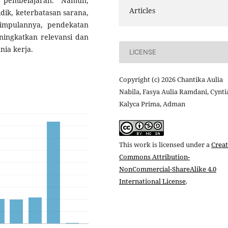
i pembelajaran. Namun,
Articles
dik, keterbatasan sarana,
simpulannya, pendekatan
ningkatkan relevansi dan
nia kerja.
LICENSE
Copyright (c) 2026 Chantika Aulia
Nabila, Fasya Aulia Ramdani, Cynti
Kalyca Prima, Adman
This work is licensed under a
Creat
Commons Attribution-
NonCommercial-ShareAlike 4.0
International License
.