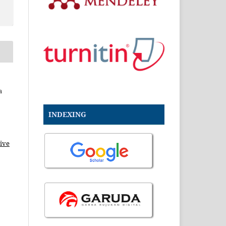
a
INDEXING
ive